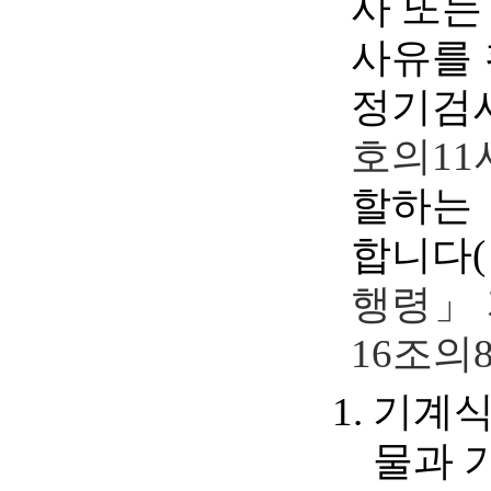
사 또는
사유를 
정기검
호의11
할하는
합니다(
행령」 
16조의
기계식
물과 