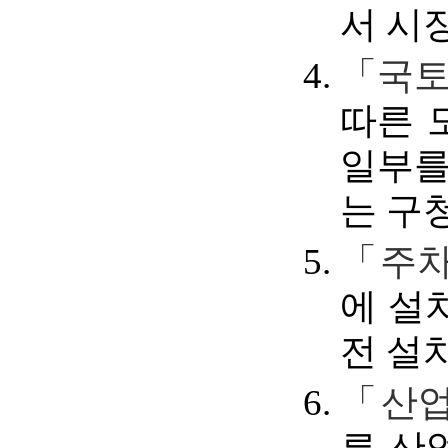
서 시
「국토
따른 
일부를
는 구
「주차
에 설
전 설
「산업
른 산