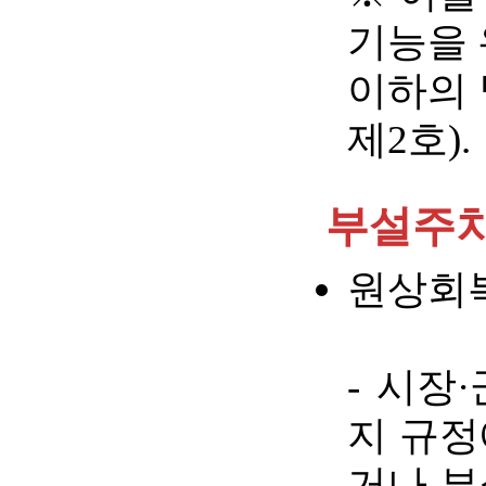
기능을 
이하의 
제2호).
부설주차
원상회
- 시장
지 규정
거나 부