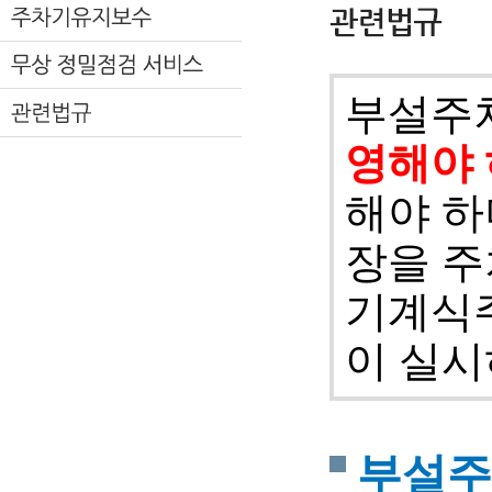
부설주
영해야 
해야 하
장을 주
기계식
이 실시
부설주