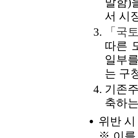
말함)
서 시
「국토
따른 
일부를
는 구
기존주
축하는
위반 시
※ 이를