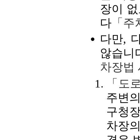
장이 없
다
「주
다만, 
않습니다
차장법 
「도로
주변의
구청장
차장의
경우 