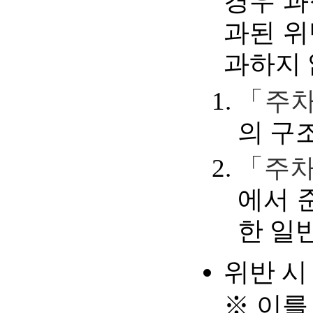
경우 과
과된 위
과하지 
「주차
의 구
「주차
에서 
한 일
위반 시
※ 이를