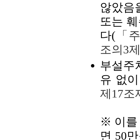
않았음을
또는 훼
다(
「주
조의3제
부설주
유 없이
제17조
※ 이를
면 50