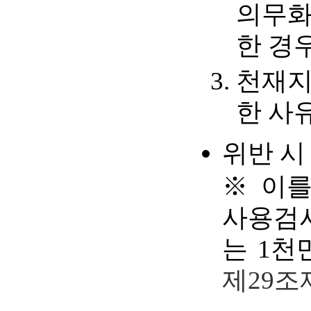
의무화
한 경
천재지
한 사
위반 시
※ 이를
사용검사
는 1천
제29조