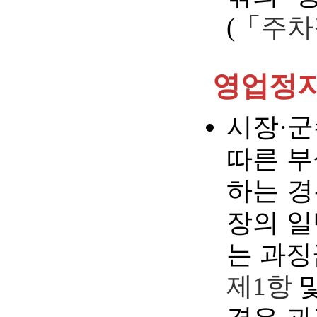
(
「주차
영업정지
시장·
따른 부
하는 경
장의 일
는 과징
제1항