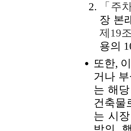
「주차
장 본
제19
용의 
또한, 
거나 부
는 해
건축물
는 시장
밖의 