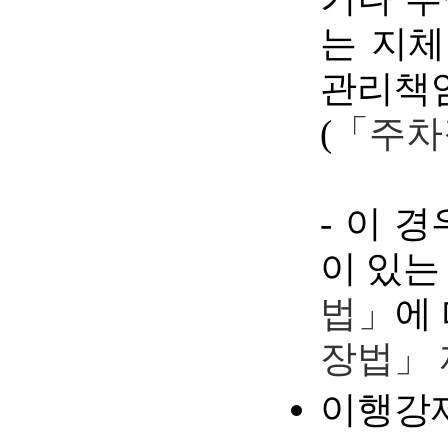
는 지체
관리책
(
「주차
- 이 
이 있는
법」
에
장법」 
이행강