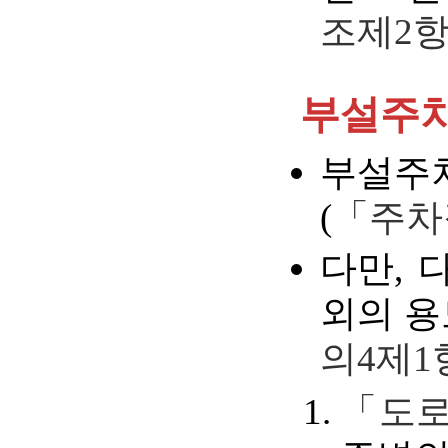
조제2
부설주차
부설주차
(
「주차
다만, 
외의 용
의4제1
「도로