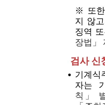
※ 또한
지 않고
징역 또
장법」 
검사 신
기계식
자는 
칙」 별