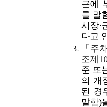
근에 
를 말
시장·
다고 
「주차
조제1
준 또
의 개
된 경
말함)