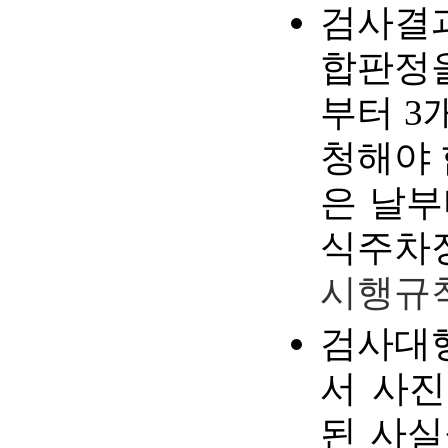
검사결
합판정을
부터 3
청해야 
은 날부
식주차
시행규칙
검사대행
서 사진
된 사실