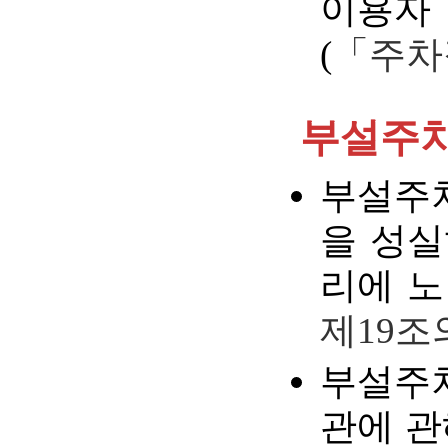
이용자
(
「주차
부설주
부설주
을 성실
리에 노
제19조
부설주
관에 관