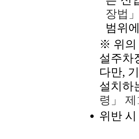
장법」
범위에
※ 위의
설주차장
다만, 
설치하는
령」 제
위반 시