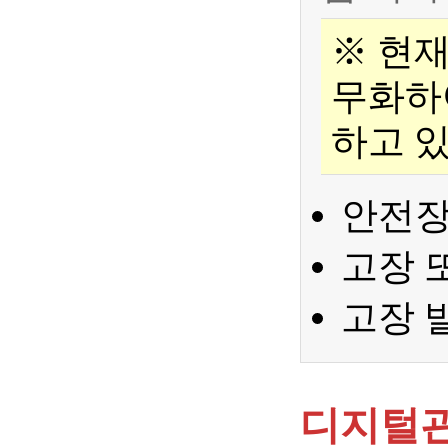
※ 현
무화하
하고 
안전장
고장 
고장 
디지털관