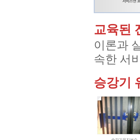
교육된 
이론과 
속한 서
승강기 