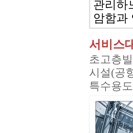
관리하느
암함과 
서비스
초고층빌딩
시설(공항
특수용도(