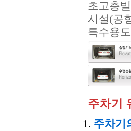
초고층빌딩
시설(공항
특수용도(
주차기 
주차기